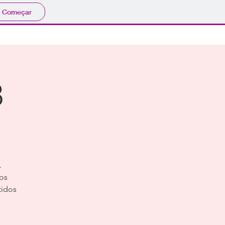
Começar
8
.
pos
tidos